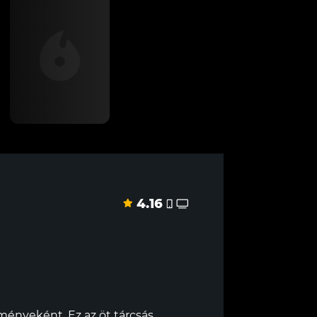
4.16
nyeként. Ez az öt tárcsás,