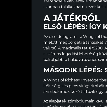
szerencséje van, ezek a manók s
azonban találkozhatna ezekkel a 
A JÁTÉKRÓL
ELSŐ LÉPÉS: ÍGY
Az első dolog, amit a Wings of Ri
mielőtt megpörgeti a tárcsákat. 
valuta). A maximális tét €/$200. 
a számos fogadási lehetőség közül
balról jobbra haladva azonos sz
MÁSODIK LÉPÉS:
A Wings of Riches™ nyerőgépben 
kék, sárga és piros virágszimból
szimbólumok közé tartozik egy pir
Az alapjáték szimbólumain kívül 
varázslatosabbá teszik a tárcsák