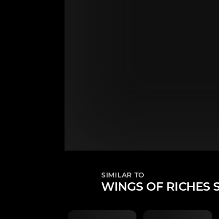
SIMILAR TO
WINGS OF RICHES 