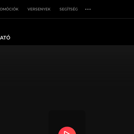
OMÓCIÓK
VERSENYEK
SEGÍTSÉG
TATÓ