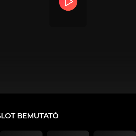
SLOT BEMUTATÓ