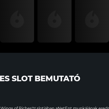
HES SLOT BEMUTATÓ
a Wings of Riches™ slotjában a
NetEnt
munkájának eredmé