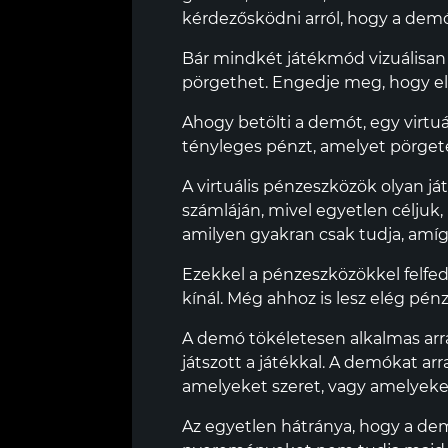
kérdezősködni arról, hogy a demó
Bár mindkét játékmód vizuálisan 
pörgethet. Engedje meg, hogy e
Ahogy betölti a demót, egy virtuál
tényleges pénzt, amelyet pörgeté
A virtuális pénzeszközök olyan j
számláján, mivel egyetlen céljuk
amilyen gyakran csak tudja, amí
Ezekkel a pénzeszközökkel felfe
kínál. Még ahhoz is lesz elég pé
A demó tökéletesen alkalmas arr
játszott a játékkal. A demókat ar
amelyeket szeret, vagy amelyeket
Az egyetlen hátránya, hogy a demó