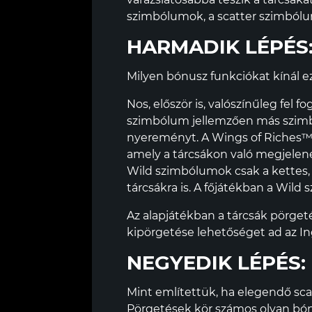
szimbólumok, a scatter szimból
HARMADIK LÉPÉS:
Milyen bónusz funkciókat kínál ez
Nos, először is, valószínűleg fel 
szimbólum jellemzően más szimból
nyereményt. A Wings of Riches™
amely a tárcsákon való megjelené
Wild szimbólumok csak a kettes,
tárcsákra is. A főjátékban a Wil
Az alapjátékban a tárcsák pörgetés
kipörgetése lehetőséget ad az Ing
NEGYEDIK LÉPÉS:
Mint említettük, ha elegendő scat
Pörgetések kör számos olyan bón