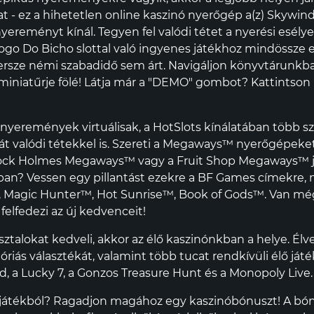
at - ez a hihetetlen
online kaszinó
nyerőgép a(z) Skywind
ereményt kínál. Tegyen fel valódi tétet a nyerési esélyek
go Do Bicho slottal való ingyenes játékhoz mindössze egy
ersze némi szabadidő sem árt. Navigáljon könyvtárunkba
 miniatűrje fölé! Látja már a "DEMO" gombot? Kattintson r
nyeremények virtuálisak, a HotSlots kínálatában több sz
gát valódi tétekkel is. Szereti a Megaways™ nyerőgépek
k Holmes Megaways™ vagy a Fruit Shop Megaways™ ját
ban
? Vessen egy pillantást ezekre a BF Games címekre,
 Magic Hunter™, Hot Sunrise™, Book of Gods™. Van még
 felfedezi az új kedvenceit!
asztalokat kedveli, akkor az
élő kaszinónkban
a helye. Élv
riás választékát, valamint több tucat rendkívüli élő ját
 a Lucky 7, a Gonzos Treasure Hunt és a Monopoly Live.
a játékból? Ragadjon magához egy
kaszinóbónuszt
! A bó