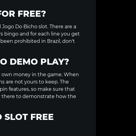
FOR FREE?
d Jogo Do Bicho slot. There are a
rs bingo and for each line you get
een prohibited in Brazil, don't
HO DEMO PLAY?
eir own money in the game. When
s are not yours to keep. The
spin features, so make sure that
ly there to demonstrate how the
 SLOT FREE