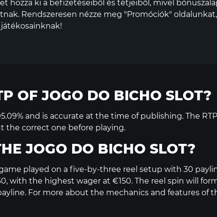
t hozza ki a befizetéseiből és tétjeiből, mivel bónuszal
hatnak. Rendszeresen nézze meg "Promóciók" oldalunkat
 játékosainknak!
TP OF JOGO DO BICHO SLOT?
95.09% and is accurate at the time of publishing. The RTP
t the correct one before playing.
THE JOGO DO BICHO SLOT?
y game
played on a five-by-three reel setup with 30 payline
, with the highest wager at €150. The reel spin will f
payline. For more about the mechanics and features of 