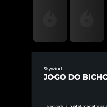
Skywind
JOGO DO BICH
Ha egyedülálló játékmenetre és e