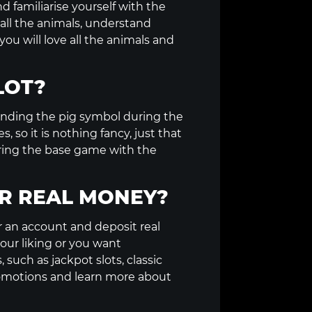
nd familiarise yourself with the
all the animals, understand
ou will love all the animals and
LOT?
landing the pig symbol during the
so it is nothing fancy, just that
during the base game with the
OR REAL MONEY?
er an account and deposit real
your liking or you want
s, such as
jackpot slots
, classic
omotions
and learn more about