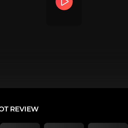
OT REVIEW